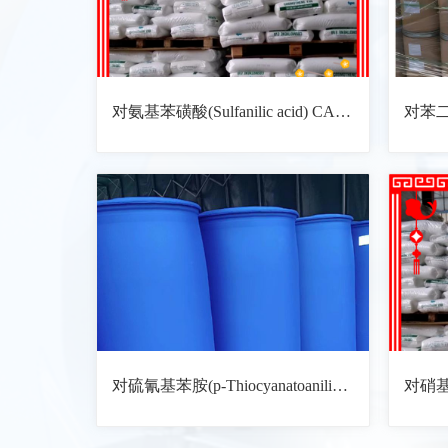
对氨基苯磺酸(Sulfanilic acid) CAS: 121-57-3 化学式: C6H7NO3S
对硫氰基苯胺(p-Thiocyanatoaniline) CAS: 15191-25-0 化学式: C7H6N2S