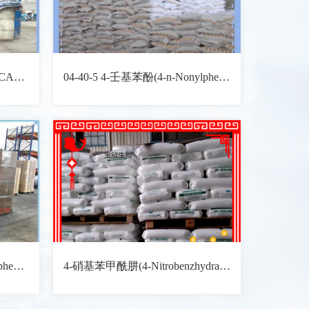
4-甲苯磺酰氯(Tosyl chloride) CAS: 98-59-9 化学式: C7H7ClO2S
04-40-5 4-壬基苯酚(4-n-Nonylphenol) CAS: 104-40-5 化学式: C15H24O
对硝基苯酚钠(Sodium 4-nitrophenoxide, hydrate) CAS: 824-78-2 化学式: C6H4NNaO3
4-硝基苯甲酰肼(4-Nitrobenzhydrazide) CAS: 636-97-5 化学式: C7H7N3O3