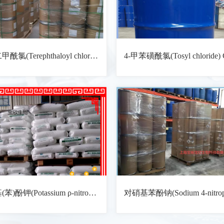
对苯二甲酰氯(Terephthaloyl chloride) CAS: 100-20-9 化学式: C8H4Cl2O2
对硝基(苯)酚钾(Potassium ρ-nitrophenolate) CAS: 1124-31-8 化学式: C6H4KNO3