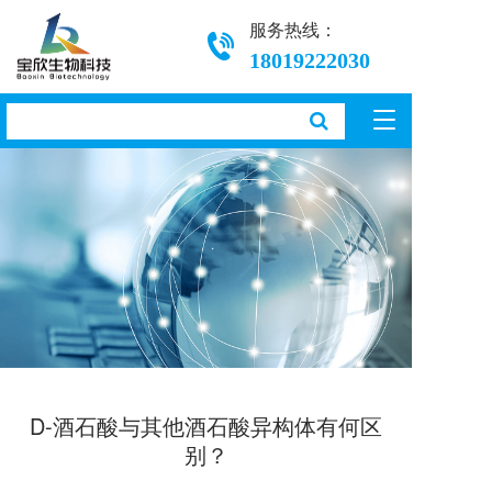
服务热线：
18019222030
T
o
g
g
l
e
n
a
v
i
g
a
t
i
D-酒石酸与其他酒石酸异构体有何区
o
别？
n